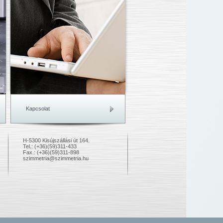
Kapcsolat
H-5300 Kisújszállási út 164.
Tel.: (+36)(59)311-433
Fax.: (+36)(59)311-898
szimmetria@szimmetria.hu