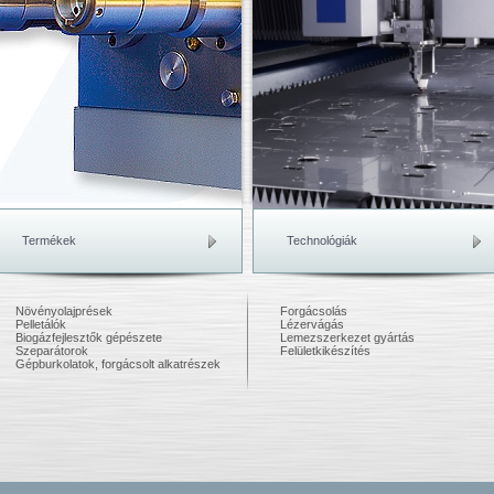
Termékek
Technológiák
Növényolajprések
Forgácsolás
Pelletálók
Lézervágás
Biogázfejlesztők gépészete
Lemezszerkezet gyártás
Szeparátorok
Felületkikészítés
Gépburkolatok, forgácsolt alkatrészek