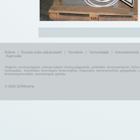
XX
Rólunk
|
Európai uniós pályázataink
|
Termékek
|
Technológiák
|
Dokumentumok
Kapcsolat
Olajprés, növényolajprés, hidegensajtolt növényolajgyártás, pelletálás, lemezszerkezet, fúrás-
esztergálás , köszörülés, lézervágás, lemezhajlítás, hegesztés, szemcseszórás, gépgyártás, 
lemezmegmunkálás, szerszámgép gyártás
© 2026 SZIMmetria