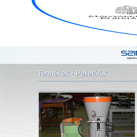
RÓLUNK
EURÓPAI UNIÓS PÁLYÁZATAINK
TERMÉKEK
Termékek - Pelletálók