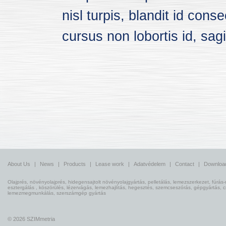
nisl turpis, blandit id con
cursus non lobortis id, sagit
About Us
|
News
|
Products
|
Lease work
|
Adatvédelem
|
Contact
|
Downloa
Olajprés, növényolajprés, hidegensajtolt növényolajgyártás, pelletálás, lemezszerkezet, fúrás-
esztergálás , köszörülés, lézervágás, lemezhajlítás, hegesztés, szemcseszórás, gépgyártás, 
lemezmegmunkálás, szerszámgép gyártás
© 2026 SZIMmetria