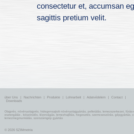
consectetur et, accumsan ege
sagittis pretium velit.
über Uns
|
Nachrichten
|
Produkte
|
Lohnarbeit
|
Adatvédelem
|
Contact
|
Downloads
Olajprés, növényolajprés, hidegensajtolt növényolajgyártás, pelletálás, lemezszerkezet, fúrás-
esztergálás , köszörülés, lézervágás, lemezhajlítás, hegesztés, szemcseszórás, gépgyártás, 
lemezmegmunkálás, szerszámgép gyártás
© 2026 SZIMmetria